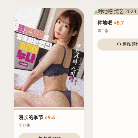
种地吧
⭐8.7
第二季
📺 想看/预
漫长的季节
⭐9.4
全12集