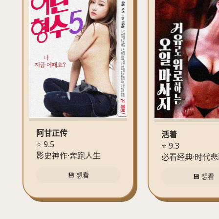
阿甘正传
活着
⭐ 9.5
⭐ 9.3
影史神作·奔跑人生
必看经典·时代悲
💾 想看
💾 想看