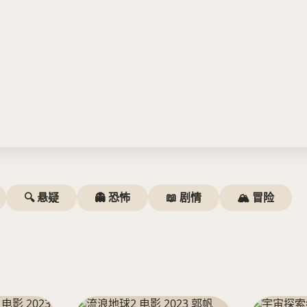
🔍 悬疑
👻 恐怖
📖 剧情
🏔️ 冒险