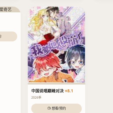
约
中国说唱巅峰对决
⭐8.1
2026季
📺 想看/预约