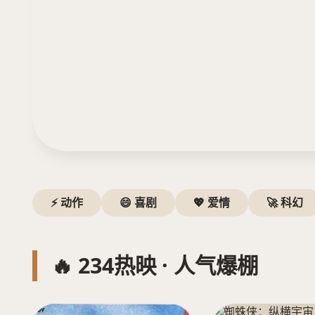
⚡ 动作
😄 喜剧
💖 爱情
🚀 科幻
🔥 234热映 · 人气爆棚