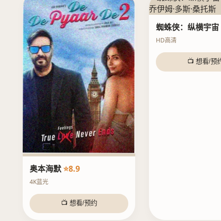
蜘蛛侠：纵横宇宙
HD高清
📺 想看/预
奥本海默
⭐8.9
4K蓝光
📺 想看/预约