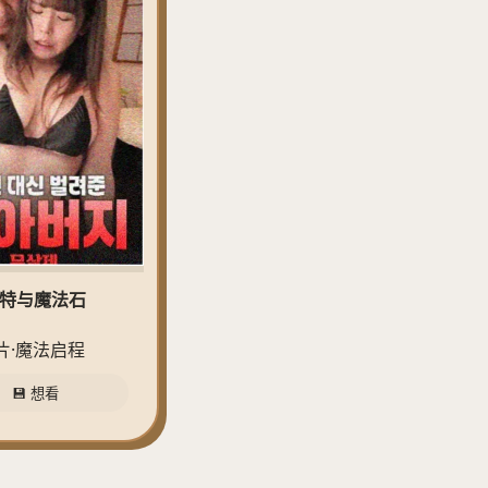
波特与魔法石
片·魔法启程
💾 想看