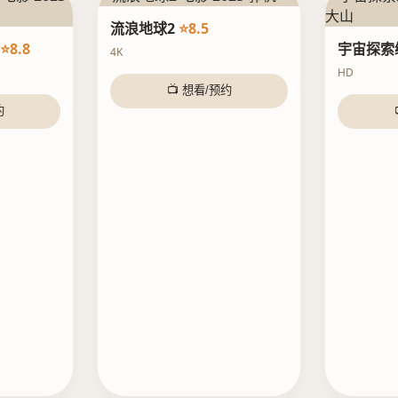
流浪地球2
⭐8.5
⭐8.8
宇宙探索
4K
HD
📺 想看/预约
约