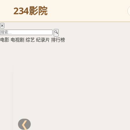
奇
234影院
观
立
✕
即
🔍
观
电影
电视剧
综艺
纪录片
排行榜
看
❮