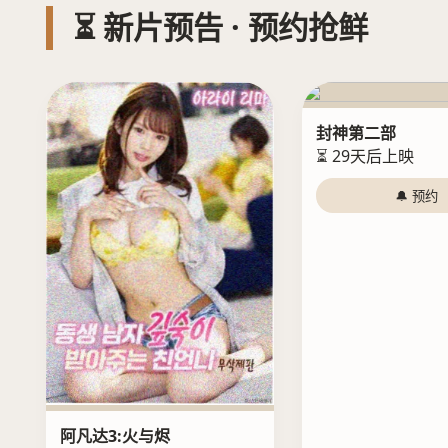
⏳ 新片预告 · 预约抢鲜
封神第二部
⏳ 29天后上映
🔔 预约
阿凡达3:火与烬