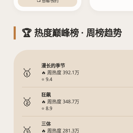
📺 想看/预约
🏆 热度巅峰榜 · 周榜趋势
漫长的季节
🥇
🔥 周热度 392.1万
⭐ 9.4
狂飙
🥈
🔥 周热度 348.7万
⭐ 8.9
三体
🥉
🔥 周热度 281.3万