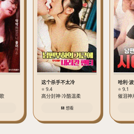
这个杀手不太冷
哈利·
⭐ 9.4
⭐ 9.1
歌
高分封神·冷酷温柔
催泪神
💾 想看