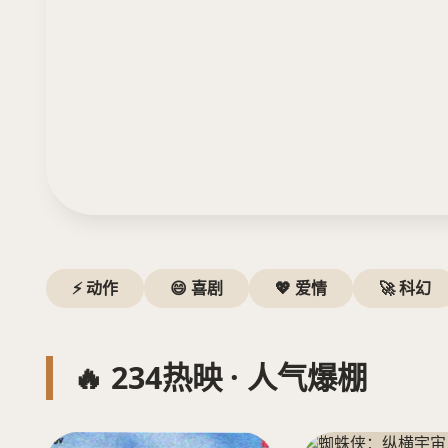
⚡ 动作
😄 喜剧
💖 爱情
🚀 科幻
🔥 234热映 · 人气爆棚