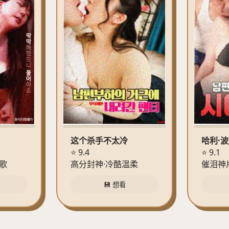
这个杀手不太冷
哈利·
⭐ 9.4
⭐ 9.1
歌
高分封神·冷酷温柔
催泪神
💾 想看