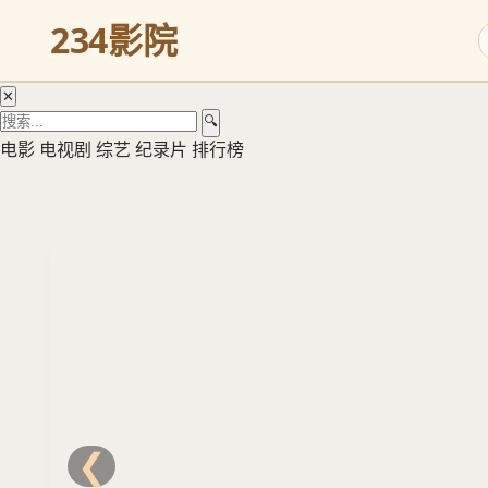
奇
234影院
观
立
✕
即
🔍
观
电影
电视剧
综艺
纪录片
排行榜
看
❮