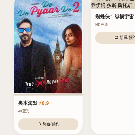
蜘蛛侠：纵横宇宙
HD高清
📺 想看/预
奥本海默
⭐8.9
4K蓝光
📺 想看/预约