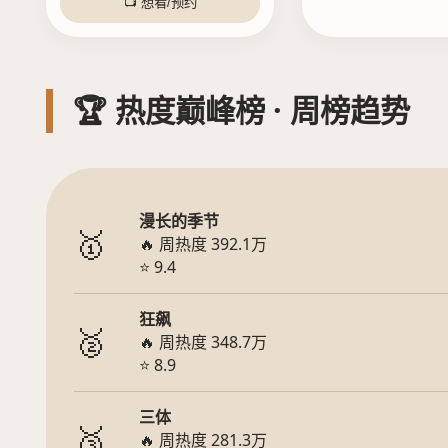
📺 想看/预约
🏆 热度巅峰榜 · 周榜趋势
漫长的季节
🥇
🔥 周热度 392.1万
⭐ 9.4
狂飙
🥈
🔥 周热度 348.7万
⭐ 8.9
三体
🥉
🔥 周热度 281.3万