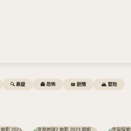
🔍 悬疑
👻 恐怖
📖 剧情
🏔️ 冒险