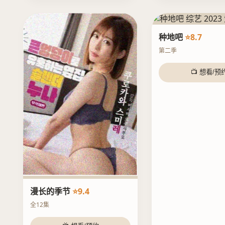
种地吧
⭐8.7
第二季
📺 想看/预
漫长的季节
⭐9.4
全12集