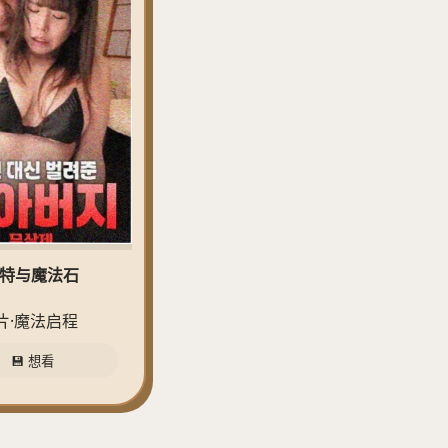
波特与魔法石
片·魔法启程
💾 想看