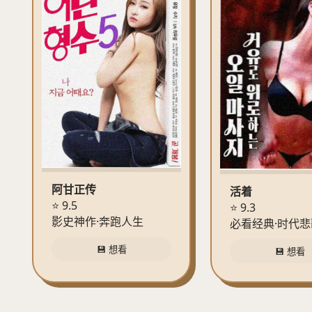
阿甘正传
活着
⭐ 9.5
⭐ 9.3
影史神作·奔跑人生
必看经典·时代悲
💾 想看
💾 想看