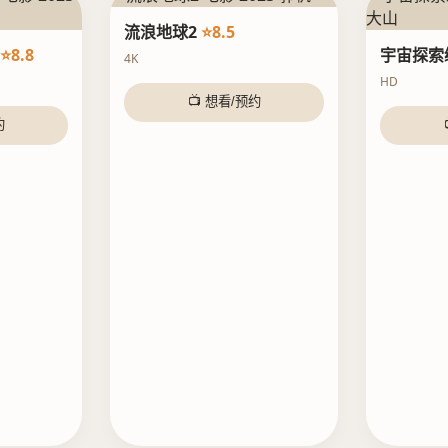
流浪地球2
⭐8.5
⭐8.8
宇宙探索
4K
HD
📺 想看/预约
约