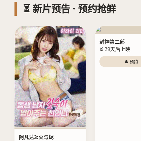
⏳ 新片预告 · 预约抢鲜
封神第二部
⏳ 29天后上映
🔔 预约
阿凡达3:火与烬