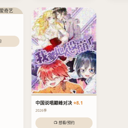
约
中国说唱巅峰对决
⭐8.1
2026季
📺 想看/预约